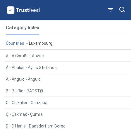
Category Index
Countries
>
Luxembourg
A - A Coruña - Aaviku
Á - Ábalos - Áyios Stéfanos
Â - Ângulo - Ângulo
B - Ba Ria - BÅTSTØ
C - Ca Falier - Caazapá
Ç - Çakmak - Çumra
D - D Hanis - Daasdorf am Berge