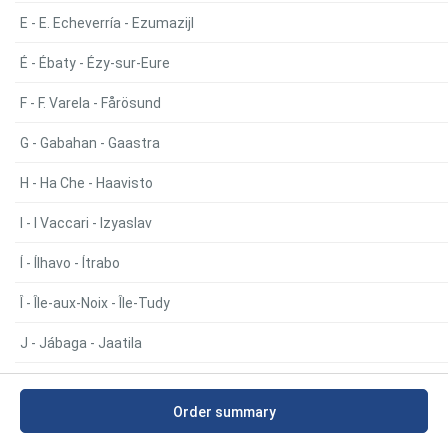
E - E. Echeverría - Ezumazijl
É - Ébaty - Ézy-sur-Eure
F - F. Varela - Fårösund
G - Gabahan - Gaastra
H - Ha Che - Haavisto
I - I Vaccari - Izyaslav
Í - Ílhavo - Ítrabo
Î - Île-aux-Noix - Île-Tudy
J - Jábaga - Jaatila
K - Kaba - Kaavi
Order summary
L - La Abadilla - Laax