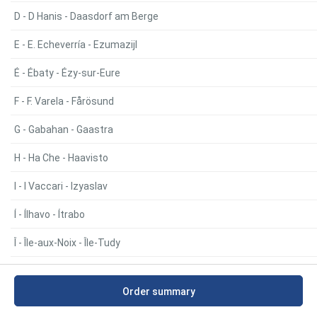
D - D Hanis - Daasdorf am Berge
E - E. Echeverría - Ezumazijl
É - Ébaty - Ézy-sur-Eure
F - F. Varela - Fårösund
G - Gabahan - Gaastra
H - Ha Che - Haavisto
I - I Vaccari - Izyaslav
Í - Ílhavo - Ítrabo
Î - Île-aux-Noix - Île-Tudy
J - Jábaga - Jaatila
Order summary
K - Kaba - Kaavi