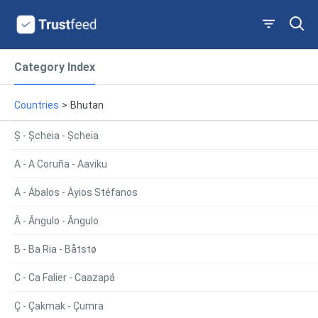
Category Index
Countries
>
Bhutan
Ș - Șcheia - Șcheia
A - A Coruña - Aaviku
Á - Ábalos - Áyios Stéfanos
Â - Ângulo - Ângulo
B - Ba Ria - Båtstø
C - Ca Falier - Caazapá
Ç - Çakmak - Çumra