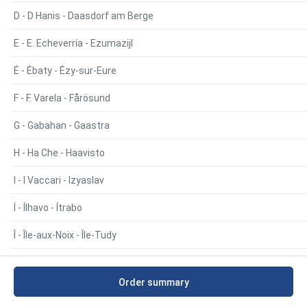
D - D Hanis - Daasdorf am Berge
E - E. Echeverría - Ezumazijl
É - Ébaty - Ézy-sur-Eure
F - F. Varela - Fårösund
G - Gabahan - Gaastra
H - Ha Che - Haavisto
I - I Vaccari - Izyaslav
Í - Ílhavo - Ítrabo
Î - Île-aux-Noix - Île-Tudy
J - Jábaga - Jaatila
Order summary
K - Kaba - Kaavi