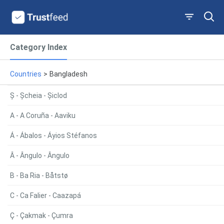
Category Index
Countries
>
Bangladesh
Ș - Șcheia - Șiclod
A - A Coruña - Aaviku
Á - Ábalos - Áyios Stéfanos
Â - Ângulo - Ângulo
B - Ba Ria - Båtstø
C - Ca Falier - Caazapá
Ç - Çakmak - Çumra