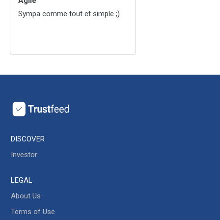
Agile
Sympa comme tout et simple ;)
M
Marie Tsiandy
reviewed
La
Ferme de Compostelle ou
Relais de Compostelle
Top.
DISCOVER
Investor
LEGAL
P
About Us
Patrick Vandeloo
reviewed
Ming
Terms of Use
Jiang