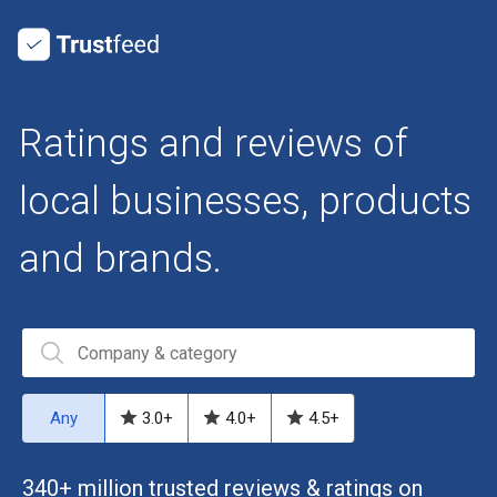
Ratings and reviews of
local businesses, products
and brands.
Any
3.0
+
4.0
+
4.5
+
340+ million trusted reviews & ratings on