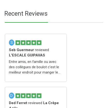
Recent Reviews
S
Seb Guermeur
reviewed
L'ESCALE GUIPAVAS
Entre amis, en famille ou avec
des collègues de boulot c’est le
meilleur endroit pour manger le
midi. Un service super pro, des
assiettes ou tout est fait maison.
Dans la zone de l’aéroport à 2
pas de la voie express, c’est
D
super pratique.
Ded Ferret
reviewed
La Crêpe