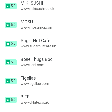
MIKI SUSHI
5,0
www.mikisushi.co.uk
MOSU
5,0
www.mosumcr.com
Sugar Hut Café
5,0
www.sugarhutcafe.uk
Bone Thugs Bbq
5,0
www.ueni.com
Tigellae
5,0
www.tigellae.com
BITE
5,0
www.ukbite.co.uk