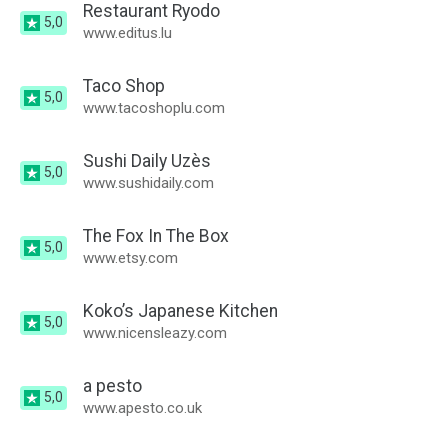
Restaurant Ryodo
5,0
www.editus.lu
Taco Shop
5,0
www.tacoshoplu.com
Sushi Daily Uzès
5,0
www.sushidaily.com
The Fox In The Box
5,0
www.etsy.com
Koko’s Japanese Kitchen
5,0
www.nicensleazy.com
a pesto
5,0
www.apesto.co.uk