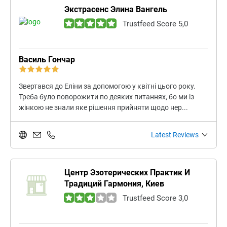
Экстрасенс Элина Вангель
Trustfeed Score 5,0
Василь Гончар
Звертався до Еліни за допомогою у квітні цього року.
Треба було поворожити по деяких питаннях, бо ми із
жінкою не знали яке рішення прийняти щодо нер...
Latest Reviews
Центр Эзотерических Практик И
Традиций Гармония, Киев
Trustfeed Score 3,0