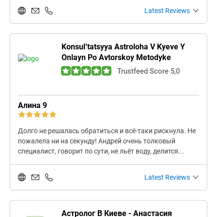
Latest Reviews
Konsulʹtatsyya Astroloha V Kyeve Y
Onlayn Po Avtorskoy Metodyke
Trustfeed Score 5,0
Алина 9
Долго не решалась обратиться и всё-таки рискнула. Не
пожалела ни на секунду! Андрей очень толковый
специалист, говорит по сути, не льёт воду, делится...
Latest Reviews
Астролог В Киеве - Анастасия