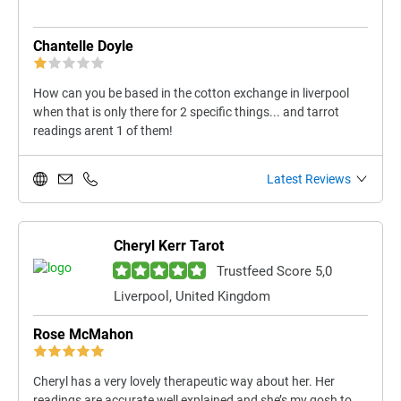
Chantelle Doyle
How can you be based in the cotton exchange in liverpool
when that is only there for 2 specific things... and tarrot
readings arent 1 of them!
Latest Reviews
Cheryl Kerr Tarot
Trustfeed Score 5,0
Liverpool, United Kingdom
Rose McMahon
Cheryl has a very lovely therapeutic way about her. Her
readings are accurate well explained and she’s my gosh to